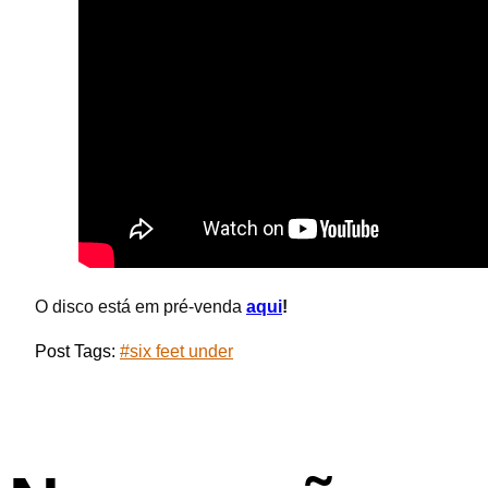
O disco está em pré-venda
aqui
!
Post Tags:
#
six feet under